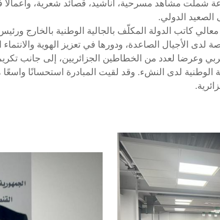
عة شملت مشاهد مسرحية، أناشيد، قصائد شعرية، وأعمالًا ف
ى الصعيد الدولي
الي كاتب الدولة المكلّف بالجالية الوطنية بالخارج ورئيس ال
اصة لدى الأجيال الصاعدة، ودورها في تعزيز الهوية والانتماء
بي وعرضا لعدد من الخطاطين الجزائريين، إلى جانب تكريم
الوطنية لدى النشء. وقد لقيت المبادرة استحسانًا واسعًا من
زائرية