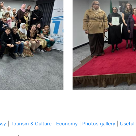
ssy
|
Tourism & Culture
|
Economy
|
Photos gallery
|
Useful 