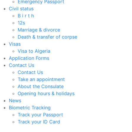
Emergency Passport
Civil status
B i r t h
12s
Marriage & divorce
Death & transfer of corpse
Visas
Visa to Algeria
Application Forms
Contact Us
Contact Us
Take an appointment
About the Consulate
Opening hours & holidays
News
Biometric Tracking
Track your Passport
Track your ID Card