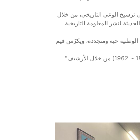
لى ترسيخ الوعي التاريخي، من خلال
لحديثة لنشر المعلومة التاريخية
الوطنية حية ومتجددة، ويكرّس قيم
وفي هذا الإطار ، تم تنظيم معرض، حول" تضحيات ومقاومة الشعب الجزائري ضد جرائم الاستعمار الفرنسي ( 1830 - 1962) من خلال الأرشيف"