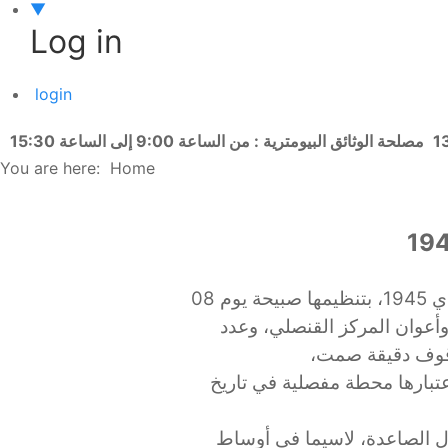
▼
Log in
login
مصلحة الوثائق البيومترية : من الساعة 9:00 إلى الساعة 15:30
You are here:
Home
أحيت القنصلية العامة للجزائر بلندن اليوم الوطني للذاكرة المخلد للذكرى الـواحدة والثمانين (81) لمجازر الثامن ماي 1945، بتنظيمها صبيحة يوم 08
وأعوان المركز القنصلي، وعدد
والوقوف دقيقة صمت
ها بالمناسبة أبرز السيد القنصل العام الأهمية البالغة التي تكتسيها ذكرى مجازر الثامن ماي 1945، باعتبارها محطة مفصلية في تاريخ
يال الصاعدة، لاسيما في أوساط